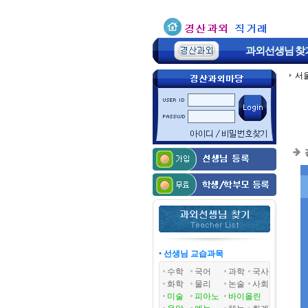
과외선생님
찾
서
• 선생님 교습과목
수학
국어
과학
국사
화학
물리
논술
사회
미술
피아노
바이올린