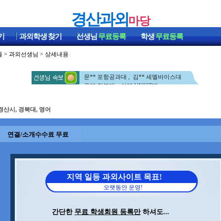
경산과외
마당
기
과외학생
찾기
선생님
무료등록
학생
무료등록
울
>
과외선생님
> 상세내용
김** 포항공과대 , 이** 포항공과대
이** 부경대 , 김** 포항공과대
문** 포항공과대 , 김** 세멜바이스대
구** 경북대 , 이** UNIST대
권** 포항공과대 , 전** 포항공과대
민** 영남대 , 이** 서강대
경산시, 경북대, 영어
이** 포항공과대 , 정** 포항공과대
차** 포항공과대 , 신** 포항공과대
김** 포항공과대
연결/소개수수료 무료
김** 포항공과대 , 이** 포항공과대
이** 부경대 , 김** 포항공과대
문** 포항공과대 , 김** 세멜바이스대
구** 경북대 , 이** UNIST대
권** 포항공과대 , 전** 포항공과대
지역 일등 과외사이트 목표!
민** 영남대 , 이** 서강대
오랫동안 운영!
이** 포항공과대 , 정** 포항공과대
차** 포항공과대 , 신** 포항공과대
김** 포항공과대
간단한
무료 학생회원 등록만
하셔도...