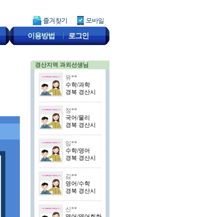
이용방법
로그인
경산지역 과외선생님
유**
수학/과학
경북 경산시
정**
국어/물리
경북 경산시
임**
수학/영어
경북 경산시
김**
영어/수학
경북 경산시
신**
영어/영어회화