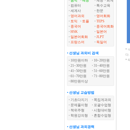
음악
예능
체능
회계
컴퓨터
특수교육
세계사
한문
영어과외
영어회화
토익
토플
TEPS
중국어
중국어회화
HSK
일본어
일본어회화
JLPT
프랑스어
독일어
*
• 선생님 과외비 검색
다
*
10만원이하
10~20만원
21~30만원
31~40만원
41~50만원
51~60만원
61~70만원
71~80만원
80만원이상
• 선생님 교습방법
기초다지기
쪽집게과외
문제풀이형
포괄수업형
책위주형
시험대비형
학원강의형
혼합수업형
• 선생님 과외경력