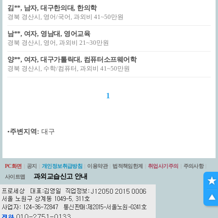
김**, 남자, 대구한의대, 한의학
경북 경산시, 영어/국어, 과외비 41~50만원
남**, 여자, 영남대, 영어교육
경북 경산시, 영어, 과외비 21~30만원
양**, 여자, 대구가톨릭대, 컴퓨터소프웨어학
경북 경산시, 수학/컴퓨터, 과외비 41~50만원
1
•
주변지역:
대구
PC화면
|
공지
|
개인정보취급방침
|
이용약관
|
법적책임한계
|
취업사기주의
|
주의사항
|
과외교습신고 안내
사이트맵