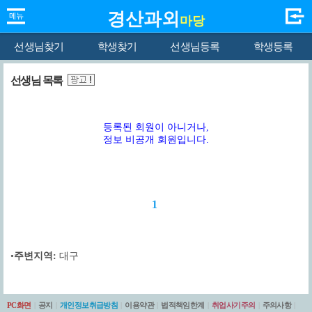
경산과외
마당
선생님찾기
학생찾기
선생님등록
학생등록
선생님 목록
등록된 회원이 아니거나,
정보 비공개 회원입니다.
1
•
주변지역:
대구
PC화면
|
공지
|
개인정보취급방침
|
이용약관
|
법적책임한계
|
취업사기주의
|
주의사항
|