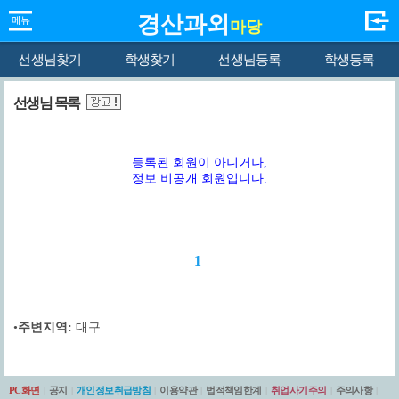
경산과외
마당
선생님찾기
학생찾기
선생님등록
학생등록
선생님 목록
등록된 회원이 아니거나,
정보 비공개 회원입니다.
1
•
주변지역:
대구
PC화면
|
공지
|
개인정보취급방침
|
이용약관
|
법적책임한계
|
취업사기주의
|
주의사항
|