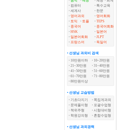
음악
예능
체능
회계
컴퓨터
특수교육
세계사
한문
영어과외
영어회화
토익
토플
TEPS
중국어
중국어회화
HSK
일본어
일본어회화
JLPT
프랑스어
독일어
• 선생님 과외비 검색
10만원이하
10~20만원
21~30만원
31~40만원
41~50만원
51~60만원
61~70만원
71~80만원
80만원이상
• 선생님 교습방법
기초다지기
쪽집게과외
문제풀이형
포괄수업형
책위주형
시험대비형
학원강의형
혼합수업형
• 선생님 과외경력