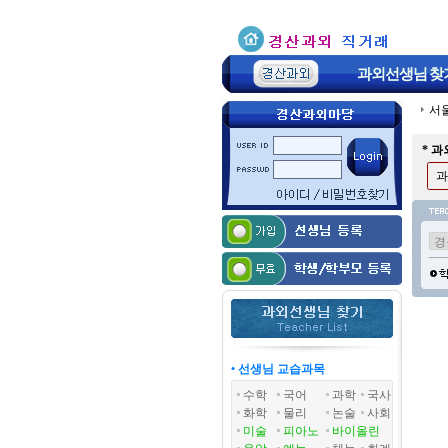
과외선생님
찾
서
* 
과
• 선생님 교습과목
수학
국어
과학
국사
화학
물리
논술
사회
미술
피아노
바이올린