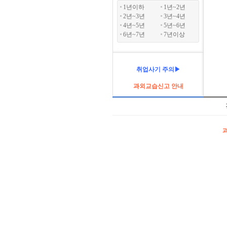
1년이하
1년~2년
2년~3년
3년~4년
4년~5년
5년~6년
6년~7년
7년이상
취업사기 주의▶
과외교습신고 안내