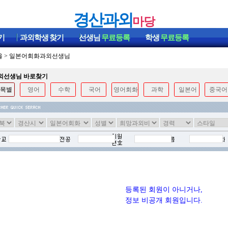
경산과외
마당
기
과외학생
찾기
선생님
무료등록
학생
무료등록
울
>
일본어회화과외선생님
과외선생님 바로찾기
목별
영어
수학
국어
영어회화
과학
일본어
중국어
등록된 회원이 아니거나,
정보 비공개 회원입니다.