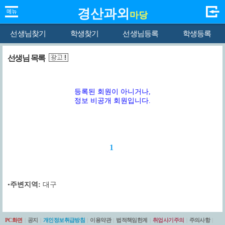
경산과외
마당
선생님찾기
학생찾기
선생님등록
학생등록
선생님 목록
등록된 회원이 아니거나,
정보 비공개 회원입니다.
1
•
주변지역:
대구
PC화면
|
공지
|
개인정보취급방침
|
이용약관
|
법적책임한계
|
취업사기주의
|
주의사항
|