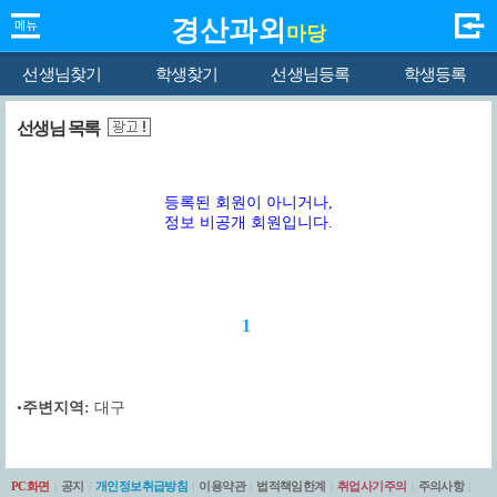
경산과외
마당
선생님찾기
학생찾기
선생님등록
학생등록
선생님 목록
등록된 회원이 아니거나,
정보 비공개 회원입니다.
1
•
주변지역:
대구
PC화면
|
공지
|
개인정보취급방침
|
이용약관
|
법적책임한계
|
취업사기주의
|
주의사항
|