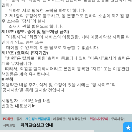
결하기
위하여 서로 필요한 노력을 하여야 합니다.
2. 제1항의 규정에도 불구하고, 동 분쟁으로 인하여 소송이 제기될 경
우 소송은 “당사”의 본사
소재지 관할 법원으로 합니다.
제18조 (양도, 증여 및 담보제공 금지)
"이용자"나 "회원"이 서비스의 이용권한, 기타 이용계약상 지위를 타
인에게 양도, 증여 또는
대여할 수 없으며, 이를 담보로 제공할 수 없습니다.
제19조 (효력의 유지기간)
"회원"은 탈퇴로 "회원"효력이 종료되나 일반 "이용자"로서의 효력은
계속 유지됩니다.
따라서, 회원을 탈퇴하시더라도 본인이 등록한 "자료" 또는 이용관련
책임등은 계속 유지됩니다.
■ 부칙
이용약관 내용 추가, 삭제 및 수정이 있을 시에는 "당 사이트"의
'공지사항'을 통해 고지할 것입니다.
시행일자 : 2016년 5월 13일
변경전 내용보기▶
PC화면
|
공지
|
개인정보취급방침
|
이용약관
|
법적책임한계
|
취업사기주의
|
주의사항
|
과외교습신고 안내
사이트맵