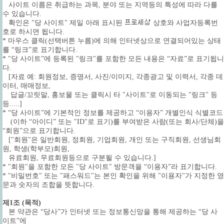
사이트 이름은 취급하는 과목, 분야 또는 지역등의 특성에 따라 다를
수 있습니다.
확인은 "당 사이트" 제일 아래 표시된
상호와 사업자등록번
호로 하시면 됩니다.
* 마우스 클릭(선택버튼 누름)에 의해 인터넷상으로 연결되어있는 상태
를 “링크”로 표기합니다.
* "당 사이트”에 등록된 "링크"를 포함한 모든 내용은 “자료”로 표기됩니
다.
[자료 예: 회원정보, 증명서, 사진/이미지, 각종광고 및 이력서, 각종 데
이터, 매매정보,
답글/꼬릿말, 홍보물 또는 클릭시 타 "사이트"로 이동되는 "링크" 등
등.....]
* “당 사이트”에 기본적인 정보를 제공하고 “이용자” 개별인식 식별코드
(이하 “아이디” 또는 "ID"로 표기)를 부여받은 사람(또는 회사/단체)을
“회원”으로 표기합니다.
["회원"은 일반회원, 정회원, 기업회원, 개인 또는 구직회원, 선생님회
원, 학생(학부모)회원,
유료회원, 무료회원등으로 구분될 수 있습니다.]
* "회원"을 포함한 모든 "당 사이트" 방문객을 “이용자”라 표기합니다.
* "비밀번호" 또는 "패스워드"는 본인 확인을 위해 "이용자"가 지정한 영
문과 숫자의 조합을 뜻합니다.
제1조 (목적)
본 약관은 “당사”가 인터넷 또는 정보통신망을 통해 제공하는 “당 사
이트”에