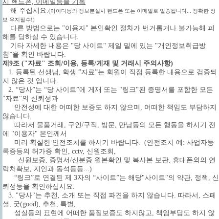
시 핸드폰, 이메일등을 기록
해 주십시요.
(아이디등의 정보분실시 핸드폰 또는 이메일로 발송됩니다... 정확한 정
보 유지필수!)
다른 방법으로는 "이용자" 본인확인 절차가 번거롭거나 불가능해 피
해를 당하실 수 있습니다.
기타 자세한 내용은 "당 사이트" 제일 밑에 있는 "개인정보취급방
침”을 확인 바랍니다.
제9조 ("자료" 조회/이용, 등록/게재 및 거래시 주의사항)
1. 등록된 선생님, 학생 ”자료”는 회원이 직접 등록한 내용으로 검증되
지 않은 것 입니다.
2. “당사”는 “당 사이트”에 게재 또는 "링크"된 증명서를 포함한 모든
"자료"의 신뢰성과
안전성에 대한 어떠한 보증도 하지 않으며, 어떠한 책임도 부담하지
않습니다.
따라서 물품거래, 구인/구직, 방문, 만남등의 모든 행동을 하시기 전
에 "이용자" 본인께서
미리 확실한 안전조치를 하시기 바랍니다.
(안전조치 예: 사업자등
록증등의 허가증 확인, cctv, 신원조회,
신원보증, 증명서/신분증 원본확인 및 복사본 보관, 휴대폰외의 연
락처확보, 지인과 동석등등...)
“링크”로 연결된 제 3자의 “사이트”는 해당"사이트"의 약관, 정책, 신
뢰성등을 확인하십시요.
3. "당사"는 추천, 소개 또는 직접 파견을 하지 않습니다. 따라서, 스페
셜, 굿(good), 추천, 특별,
성실등의 표현에 어떠한 품질보증도 하지않고, 책임부담도 하지 않