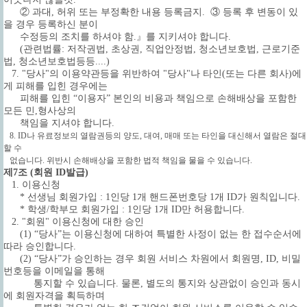
② 과대, 허위 또는 부정확한 내용 등록금지. ③ 등록 후 변동이 있
을 경우 등록하신 분이
수정등의 조치를 하셔야 함.』를 지키셔야 합니다.
(관련법률: 저작권법, 초상권, 직업안정법, 청소년보호법, 근로기준
법, 청소년보호법등등....)
7. "당사"의 이용약관등을 위반하여 "당사"나 타인(또는 다른 회사)에
게 피해를 입힌 경우에는
피해를 입힌 “이용자” 본인의 비용과 책임으로 손해배상을 포함한
모든 민,형사상의
책임을 지셔야 합니다.
8. ID나 유료정보의 열람권등의 양도, 대여, 매매 또는 타인을 대신해서 열람은 절대
할 수
없습니다. 위반시 손해배상을 포함한 법적 책임을 물을 수 있습니다.
제7조 (회원 ID발급)
1. 이용신청
* 선생님 회원가입 : 1인당 1개 핸드폰번호당 1개 ID가 원칙입니다.
* 학생/학부모 회원가입 : 1인당 1개 ID만 허용합니다.
2. "회원" 이용신청에 대한 승인
(1) “당사”는 이용신청에 대하여 특별한 사정이 없는 한 접수순서에
따라 승인합니다.
(2) “당사”가 승인하는 경우 회원 서비스 차원에서 회원명, ID, 비밀
번호등을 이메일을 통해
통지할 수 있습니다. 물론, 별도의 통지와 상관없이 승인과 동시
에 회원자격을 획득하며