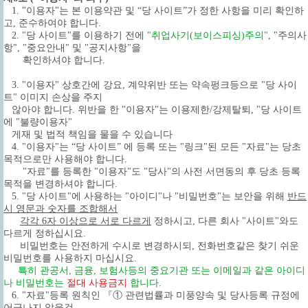
1. "이용자"는 본 이용약관 및 “당 사이트”가 정한 사항을 미리 확인하
고, 준수하여야 합니다.
2. "당 사이트"를 이용하기 전에
"취업사기(보이스피싱)주의"
, "주의사
항", "중요안내" 및 "공지사항"을
확인하셔야 합니다.
3. "이용자" 상호간에 강요, 계약위반 또는 약속펑크등으로 "당 사이
트" 이미지 손상을 주지
않아야 합니다. 위반을 한 "이용자"는 이용제한/강제탈퇴, "당 사이트
에 "불량이용자"
게재 및 법적 책임을 물을 수 있습니다
4. "이용자"는 “당 사이트” 에 등록 또는 "링크"된 모든 "자료"는 당초
목적으로만 사용해야 합니다.
"자료"를 등록한 "이용자"도 "당사"의 사전 서면동의 후 당초 등록
목적을 변경하셔야 합니다.
5.
"당 사이트"에 사용하는 "아이디"나 "비밀번호"는 보안을 위해
반드
시 영문과 숫자를 조합해서
각각 6자 이상으로 서로 다르게
정하시고, 다른 회사 "사이트"와도
다르게 정하십시요.
비밀번호는 안전하게 수시로 변경하시되, 전화번호같은 찾기 쉬운
비밀번호를 사용하지 마십시요.
특히 관공서, 금융, 보험사등의 중요기관 또는 이메일과 같은 아이디
나 비밀번호는
절대 사용금지
합니다.
6. "자료"등록 원칙인 『① 관련법률과 미풍양속 및 당사등록 규정에
어긋나지 않을것.