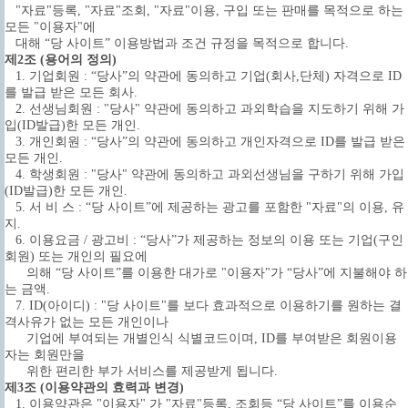
"자료"등록, "자료"조회, "자료"이용, 구입 또는 판매를 목적으로 하는
모든 "이용자"에
대해 “당 사이트” 이용방법과 조건 규정을 목적으로 합니다.
제2조 (용어의 정의)
1. 기업회원 : “당사”의 약관에 동의하고 기업(회사,단체) 자격으로 ID
를 발급 받은 모든 회사.
2. 선생님회원 : "당사" 약관에 동의하고 과외학습을 지도하기 위해 가
입(ID발급)한 모든 개인.
3. 개인회원 : “당사”의 약관에 동의하고 개인자격으로 ID를 발급 받은
모든 개인.
4. 학생회원 : "당사" 약관에 동의하고 과외선생님을 구하기 위해 가입
(ID발급)한 모든 개인.
5. 서 비 스 : “당 사이트”에 제공하는 광고를 포함한 "자료"의 이용, 유
지.
6. 이용요금 / 광고비 : “당사”가 제공하는 정보의 이용 또는 기업(구인
회원) 또는 개인의 필요에
의해 “당 사이트”를 이용한 대가로 "이용자"가 “당사”에 지불해야 하
는 금액.
7. ID(아이디) : "당 사이트"를 보다 효과적으로 이용하기를 원하는 결
격사유가 없는 모든 개인이나
기업에 부여되는 개별인식 식별코드이며, ID를 부여받은 회원이용
자는 회원만을
위한 편리한 부가 서비스를 제공받게 됩니다.
제3조 (이용약관의 효력과 변경)
1. 이용약관은 "이용자" 가 "자료"등록, 조회등 “당 사이트”를 이용순