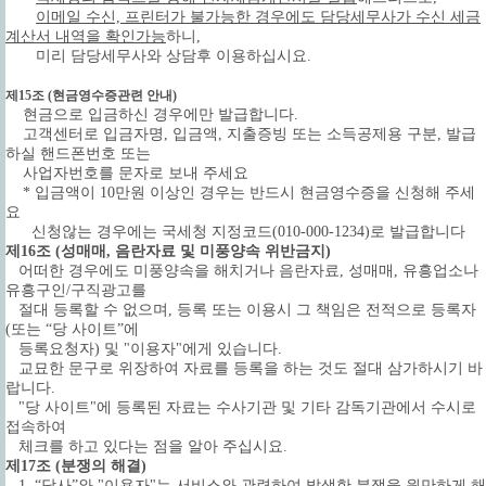
이메일 수신, 프린터가 불가능한 경우에도 담당세무사가 수신 세금
계산서 내역을 확인가능
하니,
미리 담당세무사와 상담후 이용하십시요.
제15조 (현금영수증관련 안내)
현금으로 입금하신 경우에만 발급합니다.
고객센터로 입금자명, 입금액, 지출증빙 또는 소득공제용 구분, 발급
하실 핸드폰번호 또는
사업자번호를 문자로 보내 주세요
* 입금액이 10만원 이상인 경우는 반드시 현금영수증을 신청해 주세
요
신청않는 경우에는 국세청 지정코드(010-000-1234)로 발급합니다
제16조 (성매매, 음란자료 및 미풍양속 위반금지)
어떠한 경우에도 미풍양속을 해치거나 음란자료, 성매매, 유흥업소나
유흥구인/구직광고를
절대 등록할 수 없으며, 등록 또는 이용시 그 책임은 전적으로 등록자
(또는 “당 사이트”에
등록요청자) 및 "이용자"에게 있습니다.
교묘한 문구로 위장하여 자료를 등록을 하는 것도 절대 삼가하시기 바
랍니다.
"당 사이트"에 등록된 자료는 수사기관 및 기타 감독기관에서 수시로
접속하여
체크를 하고 있다는 점을 알아 주십시요.
제17조 (분쟁의 해결)
1. “당사”와 "이용자"는 서비스와 관련하여 발생한 분쟁을 원만하게 해