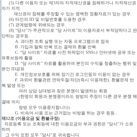
(5) 다른 이용자 또는 제3자의 지적재산권을 침해하거나 지적재산권
자가 지적
재산권의 침해를 주장할 수 있는 명백한 정황자료가 있는 경우.
(6) 타인의 ID 및 비밀번호를 도용한 경우.
(7) 관계법령에 위배되는 경우.
(8) “당사”가 주관적으로 “당 사이트”의 이용자로서 부적당하다고 판
단하는 경우등.
A. 과다한 조회 실행 또는 자동 프로그램으로 접속
B. 가입과 탈퇴 반복 또는 결제와 환불 반복
C. “당 사이트” 자료를 사전 허락없이 SNS나 인터넷에 공유 또는
유튜브등에 활용
D. “당 사이트” 자료를 활용하여 본인의 수익을 창출하는 행위 및
본인 ID공유
E. 개인정보보호를 위해 장기간 로그인등의 이용이 없는 경우
F. 과외비 환불관련 연락두절/차단(즉시 이용제한), 환불문제 반
복 발생 또는
여러 상담 상대방과 잦은 분쟁이 발생하는 회원
(한명의 회원과 분쟁중이라도 쌍방의 주장이 다른 경우 분쟁 해
결때 까지
쌍방 모두 이용중지합니다).
G. 비속어 사용 또는 근거없는 비방을 하는 경우 등등…
제12조 (이용요금 및 환불규정)
자료등록 또는 조회등에 대한 이용요금의 부과 권한은 “당사”가 소유
하며
그 수익 또한 모두 “당사”로 귀속됩니다.