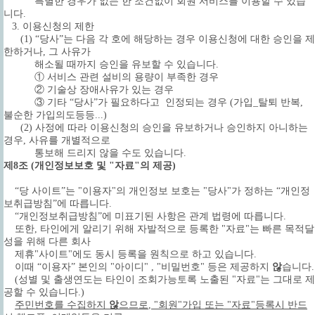
특별한 경우가 없는 한 조건없이 회원 서비스를 이용할 수 있습
니다.
3. 이용신청의 제한
(1) “당사”는 다음 각 호에 해당하는 경우 이용신청에 대한 승인을 제
한하거나, 그 사유가
해소될 때까지 승인을 유보할 수 있습니다.
① 서비스 관련 설비의 용량이 부족한 경우
② 기술상 장애사유가 있는 경우
③ 기타 “당사”가 필요하다고 인정되는 경우 (가입_탈퇴 반복,
불순한 가입의도등등...)
(2) 사정에 따라 이용신청의 승인을 유보하거나 승인하지 아니하는
경우, 사유를 개별적으로
통보해 드리지 않을 수도 있습니다.
제8조 (개인정보보호 및 "자료"의 제공)
“당 사이트”는 "이용자"의 개인정보 보호는 "당사"가 정하는 “개인정
보취급방침”에 따릅니다.
“개인정보취급방침”에 미표기된 사항은 관계 법령에 따릅니다.
또한, 타인에게 알리기 위해 자발적으로 등록한 "자료"는 빠른 목적달
성을 위해 다른 회사
제휴"사이트"에도 동시 등록을 원칙으로 하고 있습니다.
이때 “이용자” 본인의 "아이디" , "비밀번호" 등은 제공하지
않
습니다.
(성별 및 출생연도는 타인이 조회가능토록 노출된 "자료"는 그대로 제
공할 수 있습니다.)
주민번호를 수집하지
않
으므로
, "회원"가입 또는 "자료"등록시 반드