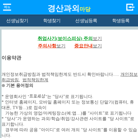
경산과외
마당
선생님찾기
학생찾기
선생님등록
학생등록
취업사기(보이스피싱) 주의
보기
주의사항
보기
중요안내
보기
이용약관
개인정보취급방침과 법적책임한계도 반드시 확인바랍니다.....
개인정보
취급방침
,
법적책임한계
⊙ 기본 용어정의
* 운영회사인
는 “당사”로 표기됩니다.
"
"
* 인터넷 홈페이지, 모바일 홈페이지 또는 정보통신 단말기(컴퓨터, 휴
대폰, TV등...)로 접속이
가능한 가상의 영업/마케팅장소(예:앱…)를 “사이트”로 표기됩니다
* "당사"가 운영하는 과외/학습/취업/강사관련 사이트를 “당 사이트”로
표기합니다.
경우에 따라 공용 "아이디"로 여러 개의 "당 사이트"를 이용할 수 있습
니다.