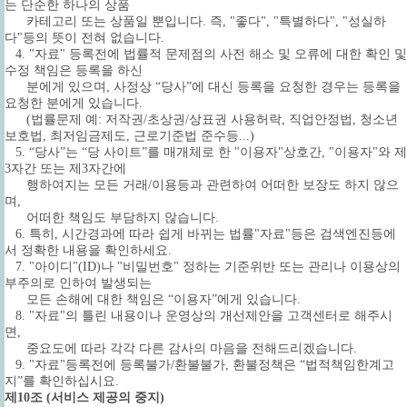
는 단순한 하나의 상품
카테고리 또는 상품일 뿐입니다. 즉, "좋다", "특별하다", "성실하
다"등의 뜻이 전혀 없습니다.
4. "자료" 등록전에 법률적 문제점의 사전 해소 및 오류에 대한 확인 및
수정 책임은 등록을 하신
분에게 있으며, 사정상 “당사”에 대신 등록을 요청한 경우는 등록을
요청한 분에게 있습니다.
(법률문제 예: 저작권/초상권/상표권 사용허락, 직업안정법, 청소년
보호법, 최저임금제도, 근로기준법 준수등...)
5. “당사”는 “당 사이트”를 매개체로 한 "이용자"상호간, "이용자"와 제
3자간 또는 제3자간에
행하여지는 모든 거래/이용등과 관련하여 어떠한 보장도 하지 않으
며,
어떠한 책임도 부담하지 않습니다.
6. 특히, 시간경과에 따라 쉽게 바뀌는 법률"자료"등은 검색엔진등에
서 정확한 내용을 확인하세요.
7. "아이디"(ID)나 "비밀번호" 정하는 기준위반 또는 관리나 이용상의
부주의로 인하여 발생되는
모든 손해에 대한 책임은 “이용자”에게 있습니다.
8. "자료"의 틀린 내용이나 운영상의 개선제안을 고객센터로 해주시
면,
중요도에 따라 각각 다른 감사의 마음을 전해드리겠습니다.
9. "자료"등록전에 등록불가/환불불가, 환불정책은 “법적책임한계고
지”를 확인하십시요.
제10조 (서비스 제공의 중지)