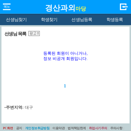
경산과외
마당
선생님찾기
학생찾기
선생님등록
학생등록
선생님 목록
등록된 회원이 아니거나,
정보 비공개 회원입니다.
1
•
주변지역:
대구
PC화면
|
공지
|
개인정보취급방침
|
이용약관
|
법적책임한계
|
취업사기주의
|
주의사항
|