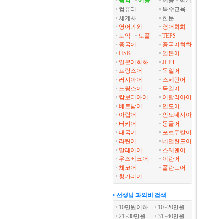
음악
예능
체능
회계
컴퓨터
특수교육
세계사
한문
영어과외
영어회화
토익
토플
TEPS
중국어
중국어회화
HSK
일본어
일본어회화
JLPT
프랑스어
독일어
러시아어
스페인어
프랑스어
독일어
캄보디아어
이탈리아어
베트남어
인도어
아랍어
인도네시아
터키어
몽골어
태국어
포르투칼어
라틴어
네덜란드어
말레이어
스웨덴어
우즈베크어
이란어
체코어
폴란드어
헝가리어
• 선생님 과외비 검색
10만원이하
10~20만원
21~30만원
31~40만원