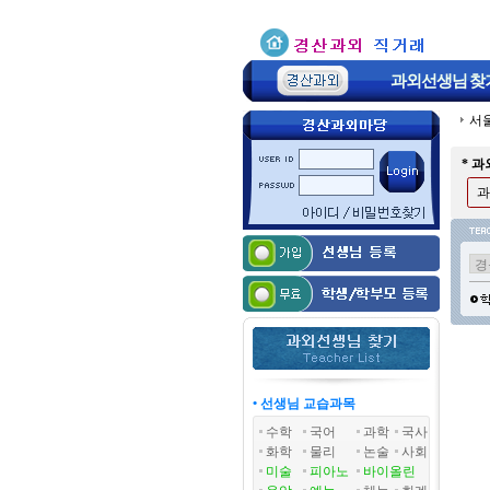
과외선생님
찾
서
* 
과
• 선생님 교습과목
수학
국어
과학
국사
화학
물리
논술
사회
미술
피아노
바이올린