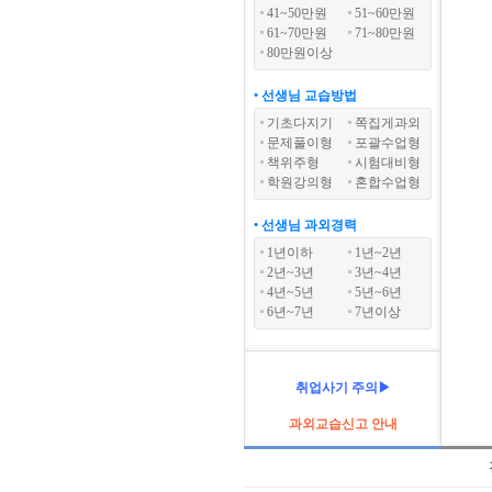
41~50만원
51~60만원
61~70만원
71~80만원
80만원이상
• 선생님 교습방법
기초다지기
쪽집게과외
문제풀이형
포괄수업형
책위주형
시험대비형
학원강의형
혼합수업형
• 선생님 과외경력
1년이하
1년~2년
2년~3년
3년~4년
4년~5년
5년~6년
6년~7년
7년이상
취업사기 주의▶
과외교습신고 안내