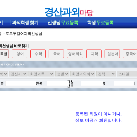
경산과외
마당
기
과외학생
찾기
선생님
무료등록
학생
무료등록
울
>
포르투칼어과외선생님
과외선생님 바로찾기
목별
영어
수학
국어
영어회화
과학
일본어
중국어
등록된 회원이 아니거나,
정보 비공개 회원입니다.