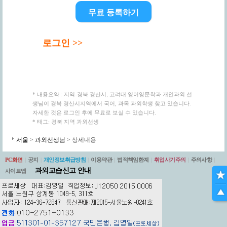
무료 등록하기
로그인 >>
* 내용요약 : 지역-경북 경산시, 고려대 영어영문학과 개인과외 선
생님이 경북 경산시지역에서 국어, 과목 과외학생 찾고 있습니다.
자세한 것은 로그인 후에 무료로 보실 수 있습니다.
* 태그: 경북 지역 과외선생
서울
>
과외선생님
> 상세내용
PC화면
|
공지
|
개인정보취급방침
|
이용약관
|
법적책임한계
|
취업사기주의
|
주의사항
|
과외교습신고 안내
사이트맵