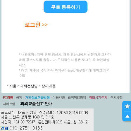
무료 등록하기
로그인 >>
* 내용요약 : 지역-경북 경산시, 경북 경산시에서 방문과외 교사가
과외 공부지도를 원합니다. 구체적인 내용은 로그인 후 확인하십
시요.
* 태그: 재수생 국어 과목 과외구하는곳, 대구한의대 대학교 과외
수업
서울
>
과외선생님
> 상세내용
PC화면
|
공지
|
개인정보취급방침
|
이용약관
|
법적책임한계
|
취업사기주의
|
주의사항
|
과외교습신고 안내
사이트맵