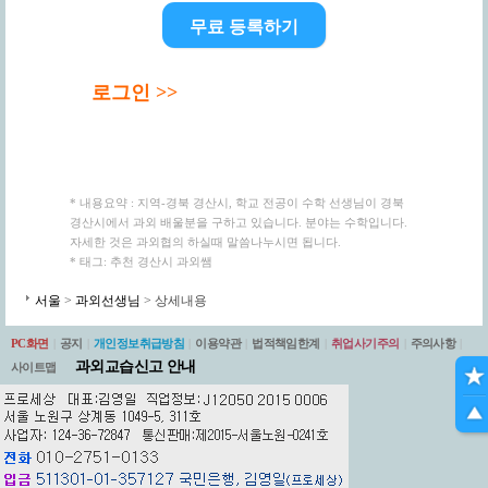
무료 등록하기
로그인 >>
* 내용요약 : 지역-경북 경산시, 학교 전공이 수학 선생님이 경북
경산시에서 과외 배울분을 구하고 있습니다. 분야는 수학입니다.
자세한 것은 과외협의 하실때 말씀나누시면 됩니다.
* 태그: 추천 경산시 과외쌤
서울
>
과외선생님
> 상세내용
PC화면
|
공지
|
개인정보취급방침
|
이용약관
|
법적책임한계
|
취업사기주의
|
주의사항
|
과외교습신고 안내
사이트맵