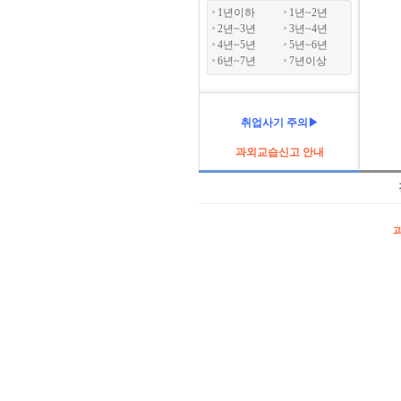
1년이하
1년~2년
2년~3년
3년~4년
4년~5년
5년~6년
6년~7년
7년이상
취업사기 주의▶
과외교습신고 안내