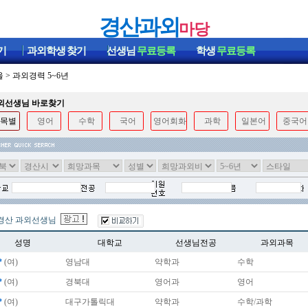
경산과외
마당
기
과외학생
찾기
선생님
무료등록
학생
무료등록
울
>
과외경력 5~6년
과외선생님 바로찾기
목별
영어
수학
국어
영어회화
과학
일본어
중국어
경산 과외선생님
성명
대학교
선생님전공
과외과목
*
(여)
영남대
약학과
수학
*
(여)
경북대
영어과
영어
*
(여)
대구가톨릭대
약학과
수학/과학