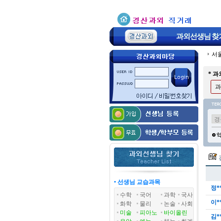
과외선생님
찾
서
* 
과
• 선생님 교습과목
정*
수학
국어
과학
국사
이*
화학
물리
논술
사회
미술
피아노
바이올린
김*