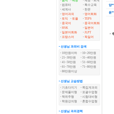
음악
예능
체능
회계
컴퓨터
특수교육
양*
세계사
한문
윤*
영어과외
영어회화
토익
토플
TEPS
중국어
중국어회화
HSK
일본어
일본어회화
JLPT
프랑스어
독일어
• 선생님 과외비 검색
10만원이하
10~20만원
21~30만원
31~40만원
41~50만원
51~60만원
61~70만원
71~80만원
80만원이상
• 선생님 교습방법
기초다지기
쪽집게과외
문제풀이형
포괄수업형
책위주형
시험대비형
학원강의형
혼합수업형
• 선생님 과외경력