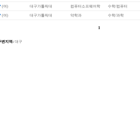
*
(여)
대구가톨릭대
컴퓨터소프웨어학
수학/컴퓨터
*
(여)
대구가톨릭대
약학과
수학/과학
1
주변지역:
대구