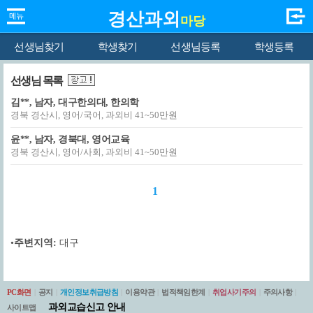
경산과외
마당
선생님찾기
학생찾기
선생님등록
학생등록
선생님 목록
김**, 남자, 대구한의대, 한의학
경북 경산시, 영어/국어, 과외비 41~50만원
윤**, 남자, 경북대, 영어교육
경북 경산시, 영어/사회, 과외비 41~50만원
1
•
주변지역:
대구
PC화면
|
공지
|
개인정보취급방침
|
이용약관
|
법적책임한계
|
취업사기주의
|
주의사항
|
과외교습신고 안내
사이트맵