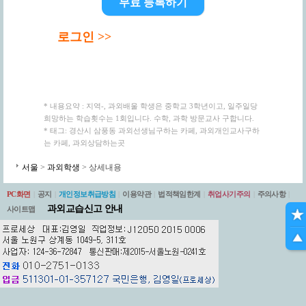
무료 등록하기
로그인 >>
* 내용요약 : 지역-, 과외배울 학생은 중학교 3학년이고, 일주일당
희망하는 학습횟수는 1회입니다. 수학, 과학 방문교사 구합니다.
* 태그: 경산시 삼풍동 과외선생님구하는 카페, 과외개인교사구하
는 카페, 과외상담하는곳
서울
>
과외학생
> 상세내용
PC화면
|
공지
|
개인정보취급방침
|
이용약관
|
법적책임한계
|
취업사기주의
|
주의사항
|
과외교습신고 안내
사이트맵