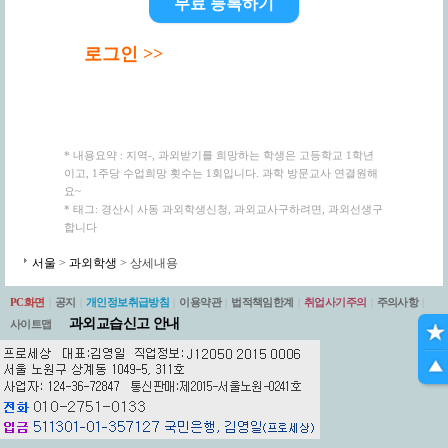
무료 등록하기
로그인 >>
* 내용요약 : 지역-, 과외받기를 희망하는 학생은 고등학교 1학년
이고, 1주당 수업희망 횟수는 1회입니다. 과학 방문교사 연결원해
요~
* 태그: 경산시 사동 과외학생신청, 과외교사구하려면, 과외선생구
합니다
서울
>
과외학생
> 상세내용
PC화면
|
공지
|
개인정보취급방침
|
이용약관
|
법적책임한계
|
취업사기주의
|
주의사항
|
과외교습신고 안내
사이트맵