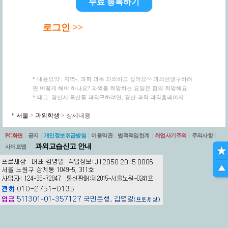
무료 등록하기
로그인 >>
* 내용요약 : 지역-, 과학 과목 과외하고 싶어요^^ 과외선생구하려
면 어떻게 해야 하나요? 과외를 희망하는 요일은 협의 희망해요.
* 태그: 경산시 옥산동 과외구하려면, 경산 과학 과외홈페이지
서울
>
과외학생
> 상세내용
PC화면
|
공지
|
개인정보취급방침
|
이용약관
|
법적책임한계
|
취업사기주의
|
주의사항
|
과외교습신고 안내
사이트맵