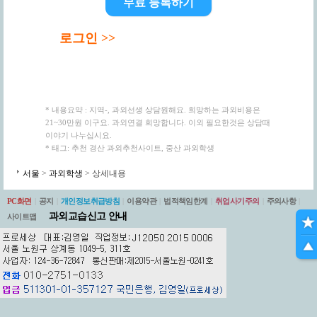
무료 등록하기
로그인 >>
* 내용요약 : 지역-, 과외선생 상담원해요. 희망하는 과외비용은
21~30만원 이구요. 과외연결 희망합니다. 이외 필요한것은 상담때
이야기 나누십시요.
* 태그: 추천 경산 과외추천사이트, 중산 과외학생
서울
>
과외학생
> 상세내용
PC화면
|
공지
|
개인정보취급방침
|
이용약관
|
법적책임한계
|
취업사기주의
|
주의사항
|
과외교습신고 안내
사이트맵