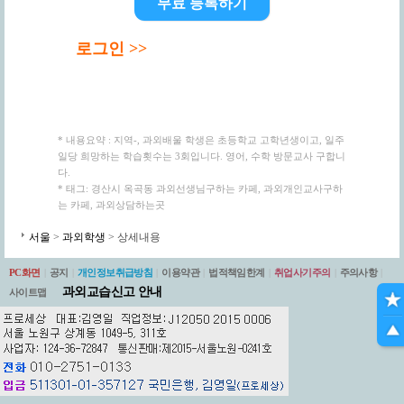
무료 등록하기
로그인 >>
* 내용요약 : 지역-, 과외배울 학생은 초등학교 고학년생이고, 일주
일당 희망하는 학습횟수는 3회입니다. 영어, 수학 방문교사 구합니
다.
* 태그: 경산시 옥곡동 과외선생님구하는 카페, 과외개인교사구하
는 카페, 과외상담하는곳
서울
>
과외학생
> 상세내용
PC화면
|
공지
|
개인정보취급방침
|
이용약관
|
법적책임한계
|
취업사기주의
|
주의사항
|
과외교습신고 안내
사이트맵