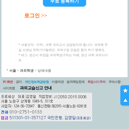
무료 등록하기
로그인 >>
* 내용요약 : 지역-, 과학 과외교사 상담받으려 합니다. 과외해 주
실 선생님 연락기다릴께요. 과외수업 요일은 협의 하기 원해요.
* 태그: 경산시 하양읍 과외학생구하는 카페, 경산 과학 과외사이
트
서울
>
과외학생
> 상세내용
PC화면
|
공지
|
개인정보취급방침
|
이용약관
|
법적책임한계
|
취업사기주의
|
주의사항
|
과외교습신고 안내
사이트맵